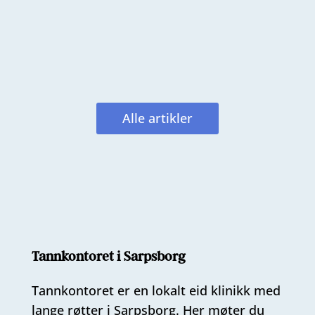
som regel ikke. Vi observerer. Vi
følger med. Målet er alltid å bevare
mest mulig frisk...
Alle artikler
Tannkontoret i Sarpsborg
Tannkontoret er en lokalt eid klinikk med
lange røtter i Sarpsborg. Her møter du