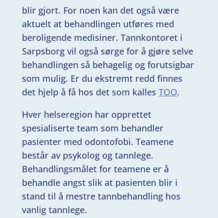
blir gjort. For noen kan det også være
aktuelt at behandlingen utføres med
beroligende medisiner. Tannkontoret i
Sarpsborg vil også sørge for å gjøre selve
behandlingen så behagelig og forutsigbar
som mulig. Er du ekstremt redd finnes
det hjelp å få hos det som kalles
TOO
.
Hver helseregion har opprettet
spesialiserte team som behandler
pasienter med odontofobi. Teamene
består av psykolog og tannlege.
Behandlingsmålet for teamene er å
behandle angst slik at pasienten blir i
stand til å mestre tannbehandling hos
vanlig tannlege.