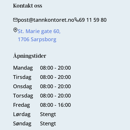
Kontakt oss
post@tannkontoret.no
69 11 59 80
St. Marie gate 60,
1706 Sarpsborg
Åpningstider
Mandag
08:00 - 20:00
Tirsdag
08:00 - 20:00
Onsdag
08:00 - 20:00
Torsdag
08:00 - 20:00
Fredag
08:00 - 16:00
Lørdag
Stengt
Søndag
Stengt