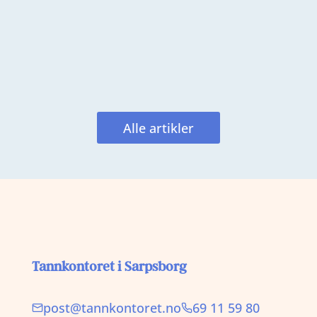
vi et lite angrep i tannen, borer vi
som regel ikke. Vi observerer. Vi
følger med. Målet er alltid å bevare
mest mulig frisk...
Alle artikler
Tannkontoret i Sarpsborg
post@tannkontoret.no
69 11 59 80