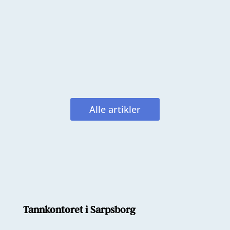
(karies) helt annerledes enn før. Ser
vi et lite angrep i tannen, borer vi
som regel ikke. Vi observerer. Vi
følger med. Målet er alltid å bevare
mest mulig frisk...
Alle artikler
Tannkontoret i Sarpsborg