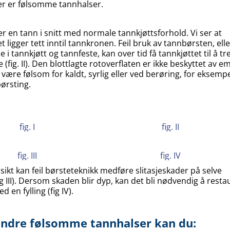
ger er følsomme tannhalser.
ser en tann i snitt med normale tannkjøttsforhold. Vi ser at
t ligger tett inntil tannkronen. Feil bruk av tannbørsten, ell
 i tannkjøtt og tannfeste, kan over tid få tannkjøttet til å tr
e (fig. II). Den blottlagte rotoverflaten er ikke beskyttet av em
e være følsom for kaldt, syrlig eller ved berøring, for eksemp
ørsting.
fig. I
fig. II
fig. III
fig. IV
sikt kan feil børsteteknikk medføre slitasjeskader på selve
g III). Dersom skaden blir dyp, kan det bli nødvendig å resta
 en fylling (fig IV).
lindre følsomme tannhalser kan du: