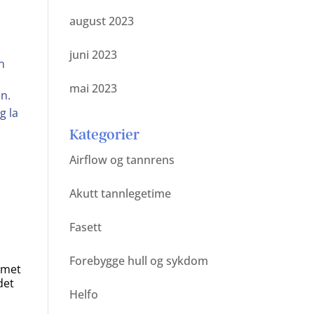
august 2023
juni 2023
n
mai 2023
en.
g la
Kategorier
Airflow og tannrens
Akutt tannlegetime
Fasett
Forebygge hull og sykdom
emet
det
Helfo