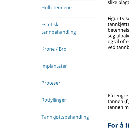
slike pla
Hull i tennene
Figur I vi
tannkjøtte
Estetisk
betennelse
tannbehandling
seg tilbak
og vil oft
ved tannb
Krone / Bro
Implantater
Proteser
På lengre 
Rotfyllinger
tannen (fi
tannen med
Tannkjøttsbehandling
For å 