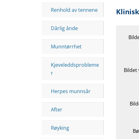
Renhold av tennene
Klinisk
Dårlig ånde
Bild
Munntørrhet
Kjeveleddsprobleme
Bildet
r
Herpes munnsår
Bild
After
Røyking
Bø