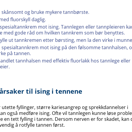
e skånsomt og bruke mykere tannbørste.
 med fluorskyll daglig.
spesialtannkrem mot ising. Tannlegen eller tannpleieren ka
 med gode råd om hvilken tannkrem som bør benyttes.
kylle ut tannkremen etter børsting, men la den virke i munn
spesialtannkrem mot ising på den følsomme tannhalsen, o
rke på tannen.
andlet tannhalsen med effektiv fluorlakk hos tannlege eller
eier.
årsaker til ising i tennene
r utette fyllinger, større kariesangrep og sprekkdannelser i
an også medføre ising. Ofte vil tannlegen kunne løse probl
e en tett fylling i tannen. Dersom nerven er for skadet, kan 
endig å rotfylle tannen først.