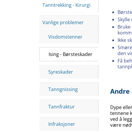
Tanntrekking - Kirurgi
Børst
Skylle
Vanlige problemer
Bruke 
komme
Visdomstenner
Ikke s
Smøre 
den vi
Ising - Børsteskader
Få beh
tannpl
Syreskader
Tanngnissing
Andre 
Tannfraktur
Dype elle
tennene k
ved å legg
Infraksjoner
være nødv