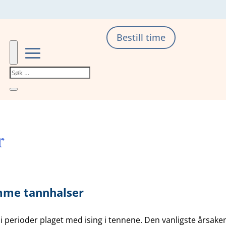
Bestill time
r
mme tannhalser
i perioder plaget med ising i tennene. Den vanligste årsaken